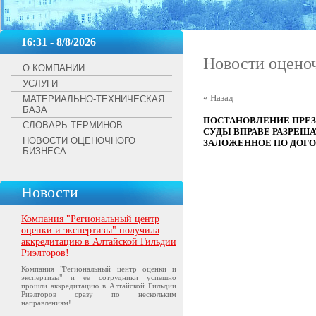
16:31 - 8/8/2026
Новости оцено
О КОМПАНИИ
УСЛУГИ
« Назад
МАТЕРИАЛЬНО-ТЕХНИЧЕСКАЯ
БАЗА
ПОСТАНОВЛЕНИЕ ПРЕЗИДИ
СЛОВАРЬ ТЕРМИНОВ
СУДЫ ВПРАВЕ РАЗРЕШ
НОВОСТИ ОЦЕНОЧНОГО
ЗАЛОЖЕННОЕ ПО ДОГО
БИЗНЕСА
Новости
Компания "Региональный центр
оценки и экспертизы" получила
аккредитацию в Алтайской Гильдии
Риэлторов!
Компания "Региональный центр оценки и
экспертизы" и ее сотрудники успешно
прошли аккредитацию в Алтайской Гильдии
Риэлторов сразу по нескольким
направлениям!