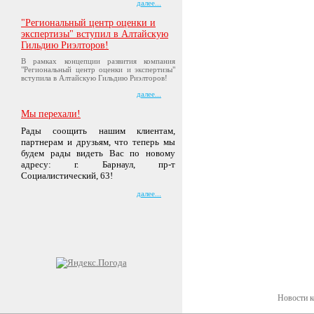
далее...
"Региональный центр оценки и
экспертизы" вступил в Алтайскую
Гильдию Риэлторов!
В рамках концепции развития компания
"Региональный центр оценки и экспертизы"
вступила в Алтайскую Гильдию Риэлторов!
далее...
Мы перехали!
Рады соощить нашим клиентам,
партнерам и друзьям, что теперь мы
будем рады видеть Вас по новому
адресу: г. Барнаул, пр-т
Социалистический, 63!
далее...
Новости 