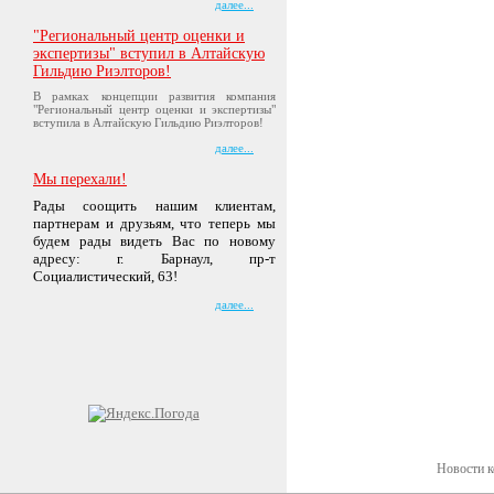
далее...
"Региональный центр оценки и
экспертизы" вступил в Алтайскую
Гильдию Риэлторов!
В рамках концепции развития компания
"Региональный центр оценки и экспертизы"
вступила в Алтайскую Гильдию Риэлторов!
далее...
Мы перехали!
Рады соощить нашим клиентам,
партнерам и друзьям, что теперь мы
будем рады видеть Вас по новому
адресу: г. Барнаул, пр-т
Социалистический, 63!
далее...
Новости 