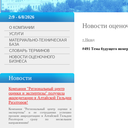
2:9 - 6/8/2026
Новости оцено
О КОМПАНИИ
УСЛУГИ
« Назад
МАТЕРИАЛЬНО-ТЕХНИЧЕСКАЯ
БАЗА
#491 Тема будущего номер
СЛОВАРЬ ТЕРМИНОВ
НОВОСТИ ОЦЕНОЧНОГО
БИЗНЕСА
Новости
Компания "Региональный центр
оценки и экспертизы" получила
аккредитацию в Алтайской Гильдии
Риэлторов!
Компания "Региональный центр оценки и
экспертизы" и ее сотрудники успешно
прошли аккредитацию в Алтайской Гильдии
Риэлторов сразу по нескольким
направлениям!